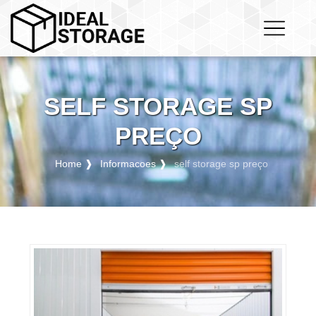
SELF STORAGE SP
PREÇO
Home ❱
Informacoes ❱
self storage sp preço