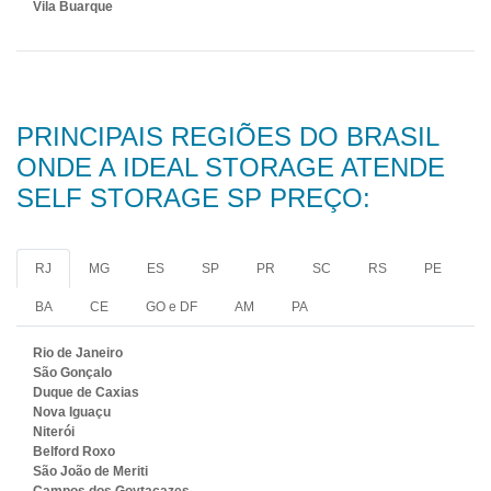
Vila Buarque
PRINCIPAIS REGIÕES DO BRASIL
ONDE A IDEAL STORAGE ATENDE
SELF STORAGE SP PREÇO:
RJ
MG
ES
SP
PR
SC
RS
PE
BA
CE
GO e DF
AM
PA
Rio de Janeiro
São Gonçalo
Duque de Caxias
Nova Iguaçu
Niterói
Belford Roxo
São João de Meriti
Campos dos Goytacazes