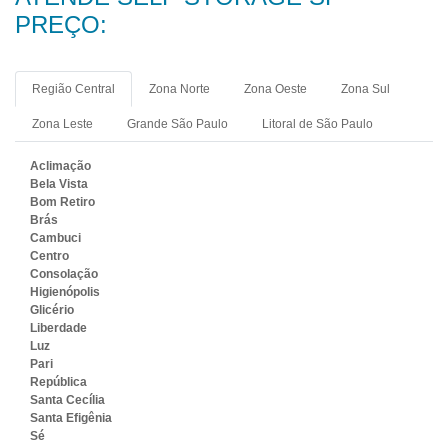
PREÇO:
Região Central
Zona Norte
Zona Oeste
Zona Sul
Zona Leste
Grande São Paulo
Litoral de São Paulo
Aclimação
Bela Vista
Bom Retiro
Brás
Cambuci
Centro
Consolação
Higienópolis
Glicério
Liberdade
Luz
Pari
República
Santa Cecília
Santa Efigênia
Sé