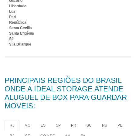
Glicério
Liberdade
Luz
Pari
República
Santa Cecília
Santa Efigênia
Sé
Vila Buarque
PRINCIPAIS REGIÕES DO BRASIL
ONDE A IDEAL STORAGE ATENDE
ALUGUEL DE BOX PARA GUARDAR
MOVEIS:
RJ
MG
ES
SP
PR
SC
RS
PE
BA
CE
GO e DF
AM
PA