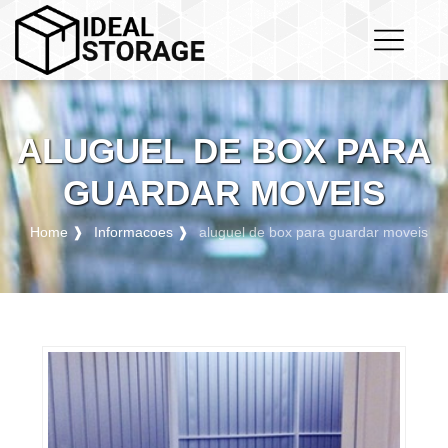
ALUGUEL DE BOX PARA
GUARDAR MOVEIS
Home ❱
Informacoes ❱
aluguel de box para guardar moveis