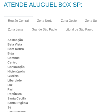
ATENDE ALUGUEL BOX SP:
Região Central
Zona Norte
Zona Oeste
Zona Sul
Zona Leste
Grande São Paulo
Litoral de São Paulo
Aclimação
Bela Vista
Bom Retiro
Brás
Cambuci
Centro
Consolação
Higienópolis
Glicério
Liberdade
Luz
Pari
República
Santa Cecília
Santa Efigênia
Sé
Vila Buarque