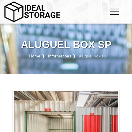
ALUGUEL BOX SP
Home ❱
Informacoes ❱
aluguel box sp