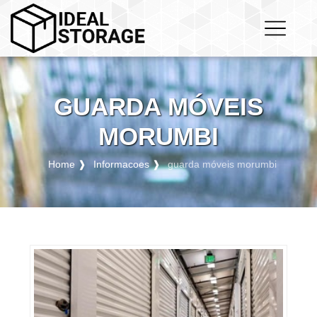
GUARDA MÓVEIS
MORUMBI
Home ❱
Informacoes ❱
guarda móveis morumbi