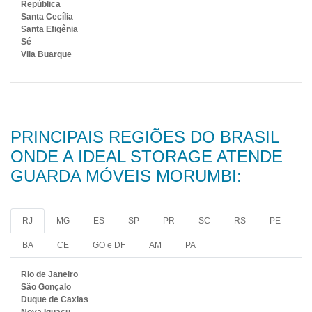
República
Santa Cecília
Santa Efigênia
Sé
Vila Buarque
PRINCIPAIS REGIÕES DO BRASIL
ONDE A IDEAL STORAGE ATENDE
GUARDA MÓVEIS MORUMBI:
RJ
MG
ES
SP
PR
SC
RS
PE
BA
CE
GO e DF
AM
PA
Rio de Janeiro
São Gonçalo
Duque de Caxias
Nova Iguaçu