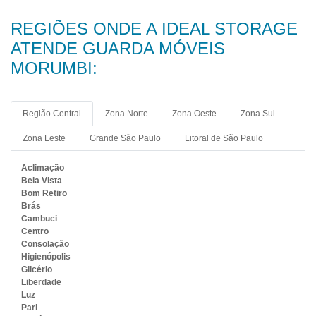
REGIÕES ONDE A IDEAL STORAGE
ATENDE GUARDA MÓVEIS
MORUMBI:
Região Central
Zona Norte
Zona Oeste
Zona Sul
Zona Leste
Grande São Paulo
Litoral de São Paulo
Aclimação
Bela Vista
Bom Retiro
Brás
Cambuci
Centro
Consolação
Higienópolis
Glicério
Liberdade
Luz
Pari