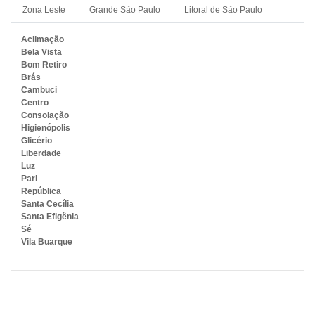
Zona Leste
Grande São Paulo
Litoral de São Paulo
Aclimação
Bela Vista
Bom Retiro
Brás
Cambuci
Centro
Consolação
Higienópolis
Glicério
Liberdade
Luz
Pari
República
Santa Cecília
Santa Efigênia
Sé
Vila Buarque