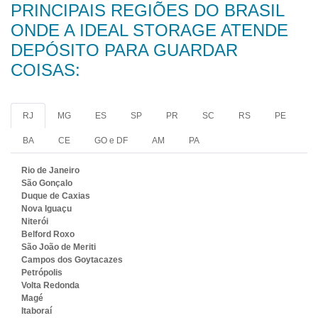
PRINCIPAIS REGIÕES DO BRASIL
ONDE A IDEAL STORAGE ATENDE
DEPÓSITO PARA GUARDAR
COISAS:
RJ
MG
ES
SP
PR
SC
RS
PE
BA
CE
GO e DF
AM
PA
Rio de Janeiro
São Gonçalo
Duque de Caxias
Nova Iguaçu
Niterói
Belford Roxo
São João de Meriti
Campos dos Goytacazes
Petrópolis
Volta Redonda
Magé
Itaboraí