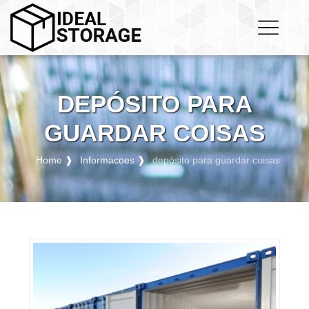
DEPÓSITO PARA
GUARDAR COISAS
Home ❱
Informacoes ❱
depósito para guardar coisas