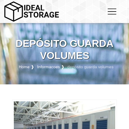
DEPÓSITO GUARDA
VOLUMES
Home ❱
Informacoes ❱
depósito guarda volumes