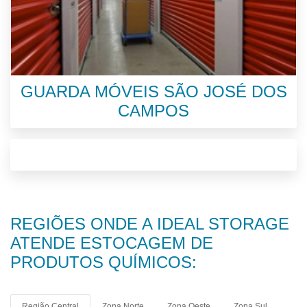
GUARDA MÓVEIS SÃO JOSÉ DOS
CAMPOS
REGIÕES ONDE A IDEAL STORAGE
ATENDE ESTOCAGEM DE
PRODUTOS QUÍMICOS:
Região Central
Zona Norte
Zona Oeste
Zona Sul