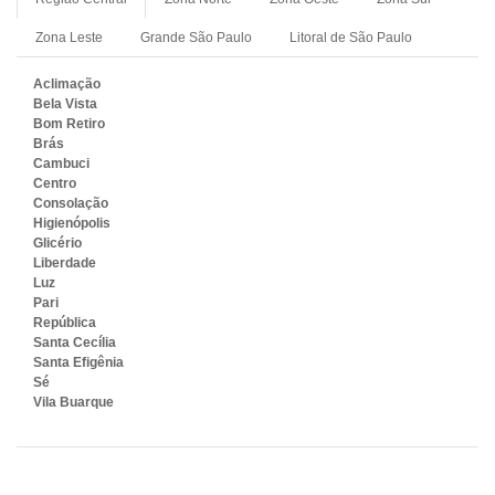
Zona Leste
Grande São Paulo
Litoral de São Paulo
Aclimação
Bela Vista
Bom Retiro
Brás
Cambuci
Centro
Consolação
Higienópolis
Glicério
Liberdade
Luz
Pari
República
Santa Cecília
Santa Efigênia
Sé
Vila Buarque