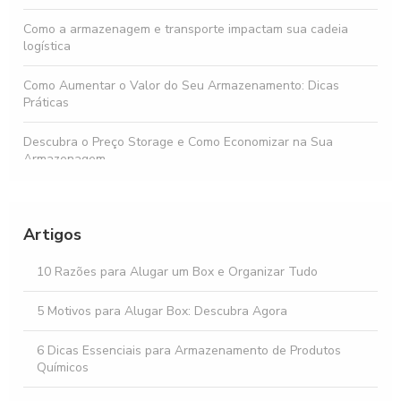
Como a armazenagem e transporte impactam sua cadeia
logística
Como Aumentar o Valor do Seu Armazenamento: Dicas
Práticas
Descubra o Preço Storage e Como Economizar na Sua
Armazenagem
Guarda Móveis SP Zona Leste: Como Escolher o Melhor
Serviço para Suas Necessidades
Artigos
Armazenagem de Móveis: Dicas Práticas para Organizar e
Proteger Seus Itens
10 Razões para Alugar um Box e Organizar Tudo
Depósito de Móveis SP é a Solução Ideal para
5 Motivos para Alugar Box: Descubra Agora
Armazenamento Seguro e Prático
6 Dicas Essenciais para Armazenamento de Produtos
Químicos