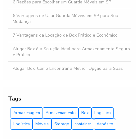
6 Razões para Escolher um Guarda Móveis em SP
6 Vantagens de Usar Guarda Móveis em SP para Sua
Mudança
7 Vantagens da Locação de Box Prático e Econômico
Alugar Box é a Solução Ideal para Armazenamento Seguro
e Prático
Alugar Box: Como Encontrar a Melhor Opção para Suas
Necessidades
Aluguel Box em SP: Segurança e Praticidade
Tags
Aluguel Box SP: Como Escolher o Melhor Espaço para
Armazenar Seus Pertences
Armazenagem
Armazenamento
Box
Logística
Aluguel Box SP: Como Escolher o Melhor Espaço para Suas
Logística
Móveis
Storage
container
depósito
Necessidades